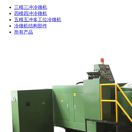
三模三冲冷镦机
四模四冲冷镦机
五模五冲多工位冷镦机
冷镦机结构部件
所有产品