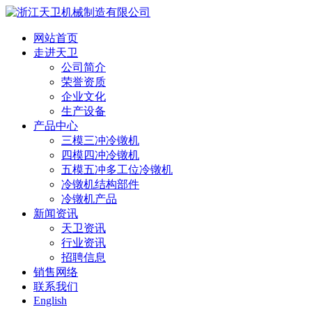
网站首页
走进天卫
公司简介
荣誉资质
企业文化
生产设备
产品中心
三模三冲冷镦机
四模四冲冷镦机
五模五冲多工位冷镦机
冷镦机结构部件
冷镦机产品
新闻资讯
天卫资讯
行业资讯
招聘信息
销售网络
联系我们
English